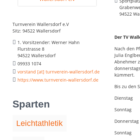
Sportplat
Grabenwe
94522 Wal
Turnverein Wallersdorf e.V
Sitz: 94522 Wallersdorf
Der TV Wall
1. Vorsitzender: Werner Hahn
Nach den Pf
Flurstrasse 8
Julia Englb
94522 Wallersdorf
Abnehmer zu
09933 1074
donnerstags
vorstand [at] turnverein-wallersdorf.de
kümmert.
https://www.turnverein-wallersdorf.de
Bis zu den 
Dienstag
Sparten
Sonntag 
Donnerst
Leichtathletik
Sonntag 