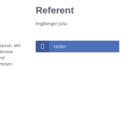
Referent
Englberger Julia
Saison. Mit
teilen
fahrene
und
rminen