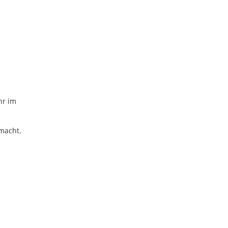
hr im
macht.