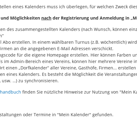
ellen eines Kalenders muss ich überlegen, für welchen Zweck diese
 und Möglichkeiten
nach
der Registrierung und Anmeldung in „Me
en des zusammengestellten Kalenders (nach Wunsch, können einze
n“
il Abo erstellen. In einem wählbaren Turnus (z.B. wöchentlich) wi
Firmen an die angegebenen E-Mail Adressen verschickt.
ngscode für die eigene Homepage erstellen. Hier können Farben u
ls im Admin-Bereich eines Vereins, können hier mehrere Vereine in
t einen „Dorfkalender“ aller Vereine, Gasthöfe, Firmen... erstelle
en eines Kalenders. Es besteht die Möglichkeit die Veranstaltung
 usw. …) zu synchronisieren.
rhandbuch
finden Sie nützliche Hinweise zur Nutzung von "Mein K
staltungen oder Termine in "Mein Kalender" gefunden.