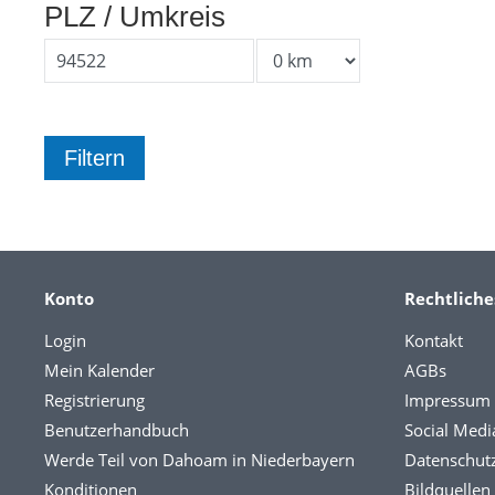
PLZ / Umkreis
Konto
Rechtliche
Login
Kontakt
Mein Kalender
AGBs
Registrierung
Impressum
Benutzerhandbuch
Social Medi
Werde Teil von Dahoam in Niederbayern
Datenschut
Konditionen
Bildquellen