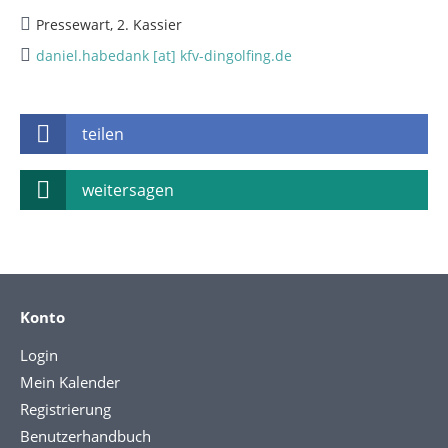
Pressewart, 2. Kassier
daniel.habedank [at] kfv-dingolfing.de
teilen
weitersagen
Konto
Login
Mein Kalender
Registrierung
Benutzerhandbuch